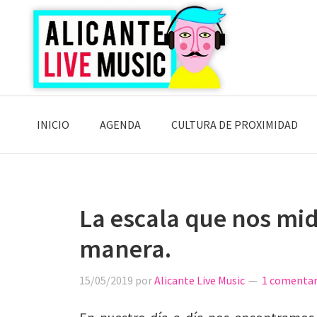
Saltar
Saltar
Saltar
a
al
a
la
contenido
la
navegación
principal
barra
principal
lateral
principal
INICIO
AGENDA
CULTURA DE PROXIMIDAD
La escala que nos mid
manera.
15/05/2019
por
Alicante Live Music
1 comentar