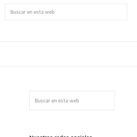
Buscar
en
esta
web
Barra
lateral
Buscar
en
principal
esta
web