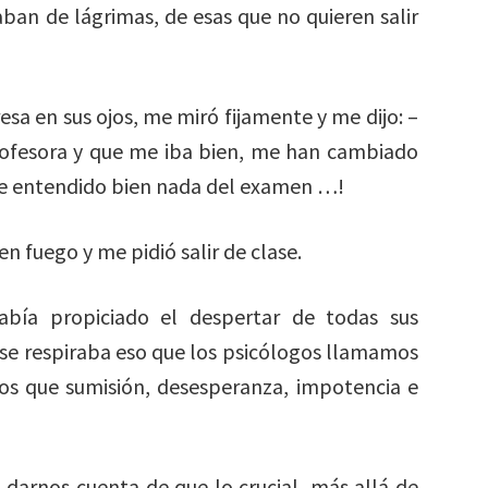
aban de lágrimas, de esas que no quieren salir
sa en sus ojos, me miró fijamente y me dijo: –
profesora y que me iba bien, me han cambiado
 he entendido bien nada del examen …!
n fuego y me pidió salir de clase.
abía propiciado el despertar de todas sus
l se respiraba eso que los psicólogos llamamos
s que sumisión, desesperanza, impotencia e
darnos cuenta de que lo crucial, más allá de