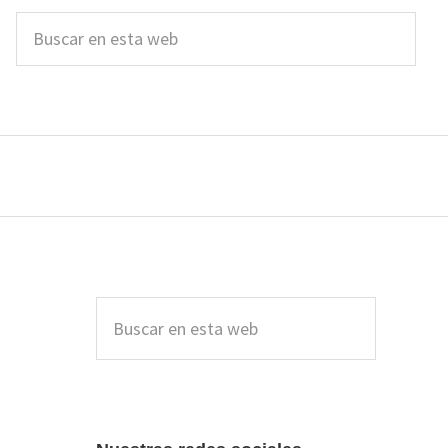
Buscar
en
esta
web
Barra
lateral
Buscar
en
principal
esta
web