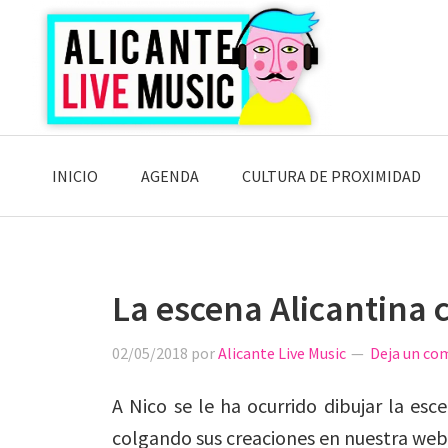
Saltar
Saltar
Saltar
a
al
a
la
contenido
la
navegación
principal
barra
principal
lateral
principal
INICIO
AGENDA
CULTURA DE PROXIMIDAD
La escena Alicantina 
02/05/2018
por
Alicante Live Music
Deja un co
A Nico se le ha ocurrido dibujar la esce
colgando sus creaciones en nuestra web