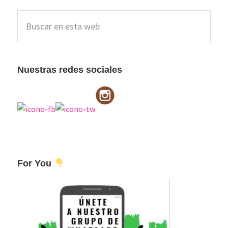
Barra
Buscar
lateral
en
esta
principal
web
Nuestras redes sociales
For You