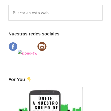
Barra
Buscar
lateral
en
esta
principal
web
Nuestras redes sociales
For You