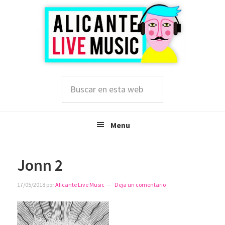
Saltar
Saltar
Saltar
a
al
a
la
contenido
la
navegación
principal
barra
principal
lateral
principal
Buscar
en
esta
web
Menu
Jonn 2
17/05/2018
por
Alicante Live Music
Deja un comentario