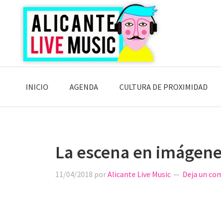
Saltar
Saltar
Saltar
a
al
a
la
contenido
la
navegación
principal
barra
principal
lateral
principal
INICIO
AGENDA
CULTURA DE PROXIMIDAD
La escena en imágene
11/04/2018
por
Alicante Live Music
Deja un co