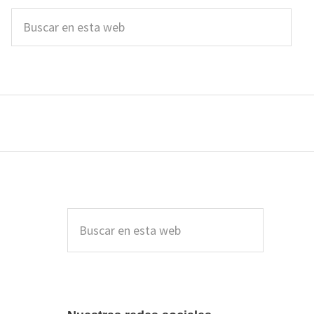
Buscar
en
esta
web
Barra
lateral
Buscar
en
principal
esta
web