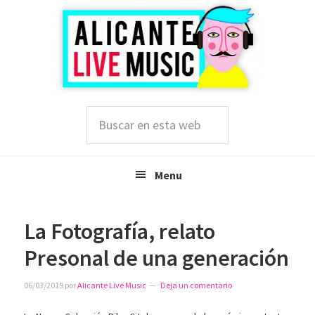
Saltar
Saltar
Saltar
a
al
a
la
contenido
la
navegación
principal
barra
principal
lateral
principal
Buscar
en
esta
web
Menu
La Fotografía, relato
Presonal de una generación
06/03/2019
por
Alicante Live Music
Deja un comentario