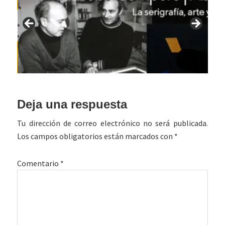
Interacciones
Deja una respuesta
con
Tu dirección de correo electrónico no será publicada.
los
Los campos obligatorios están marcados con
*
lectores
Comentario
*