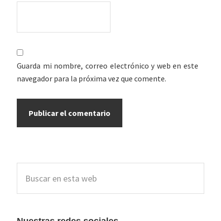
Guarda mi nombre, correo electrónico y web en este
navegador para la próxima vez que comente.
Barra
Buscar
lateral
en
esta
principal
web
Nuestras redes sociales