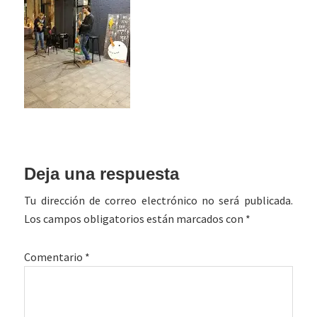
Interacciones
Deja una respuesta
con
Tu dirección de correo electrónico no será publicada.
los
Los campos obligatorios están marcados con
*
lectores
Comentario
*