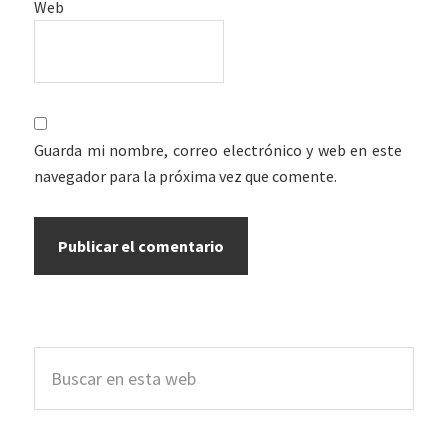
Web
Guarda mi nombre, correo electrónico y web en este
navegador para la próxima vez que comente.
Barra
Buscar
lateral
en
esta
principal
web