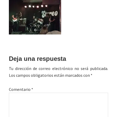
Interacciones
Deja una respuesta
con
Tu dirección de correo electrónico no será publicada.
los
Los campos obligatorios están marcados con
*
lectores
Comentario
*