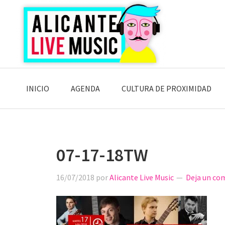
Saltar
Saltar
Saltar
a
al
a
la
contenido
la
navegación
principal
barra
principal
lateral
principal
INICIO
AGENDA
CULTURA DE PROXIMIDAD
07-17-18TW
16/07/2018
por
Alicante Live Music
Deja un co