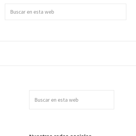
Buscar
en
esta
web
Barra
lateral
Buscar
en
principal
esta
web