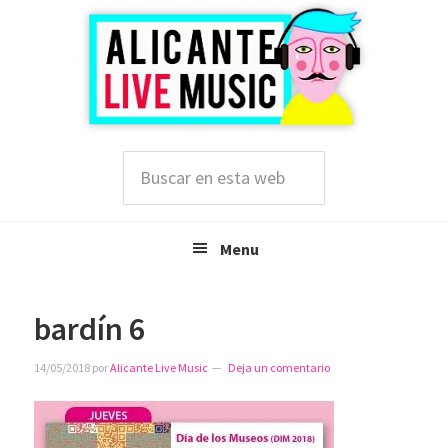
Saltar
Saltar
Saltar
a
al
a
la
contenido
la
navegación
principal
barra
principal
lateral
principal
Buscar
en
esta
web
Menu
bardín 6
14/05/2018
por
Alicante Live Music
Deja un comentario