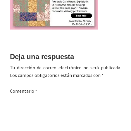
Interacciones
Deja una respuesta
con
Tu dirección de correo electrónico no será publicada.
los
Los campos obligatorios están marcados con
*
lectores
Comentario
*