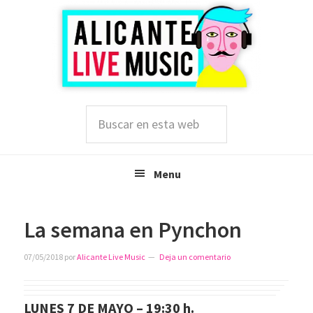
Saltar
Saltar
Saltar
a
al
a
la
contenido
la
navegación
principal
barra
principal
lateral
principal
Buscar
en
esta
web
Menu
La semana en Pynchon
07/05/2018
por
Alicante Live Music
Deja un comentario
LUNES 7 DE MAYO – 19:30 h.