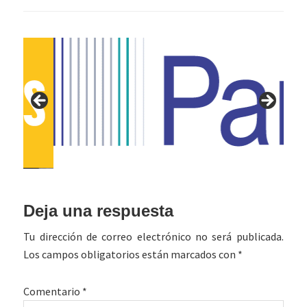
Interacciones
Deja una respuesta
con
Tu dirección de correo electrónico no será publicada.
los
Los campos obligatorios están marcados con
*
lectores
Comentario
*