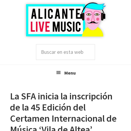
Saltar
Saltar
Saltar
a
al
a
la
contenido
la
navegación
principal
barra
principal
lateral
principal
Buscar
en
esta
web
Menu
La SFA inicia la inscripción
de la 45 Edición del
Certamen Internacional de
Música ‘Vila de Altea’