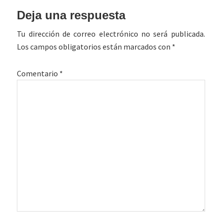
Interacciones
Deja una respuesta
con
Tu dirección de correo electrónico no será publicada.
los
Los campos obligatorios están marcados con
*
lectores
Comentario
*