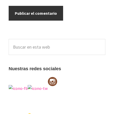
Barra
Buscar
lateral
en
esta
principal
web
Nuestras redes sociales