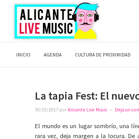
Saltar
Saltar
Saltar
a
al
a
la
contenido
la
navegación
principal
barra
principal
lateral
principal
INICIO
AGENDA
CULTURA DE PROXIMIDAD
La tapia Fest: El nuev
30/10/2017
por
Alicante Live Music
Deja un co
El mundo es un lugar sombrío, una lín
rara vez, deja margen a la locura. De 