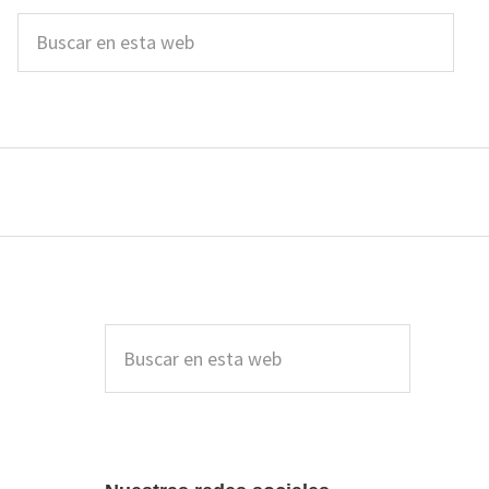
Buscar
en
esta
web
Barra
lateral
Buscar
en
principal
esta
web