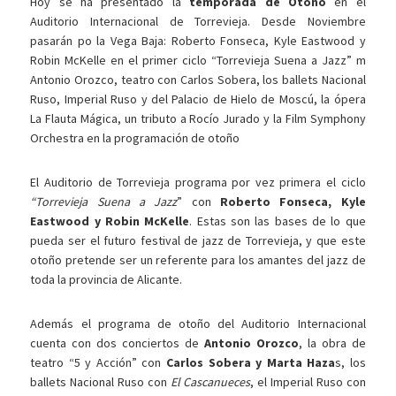
Hoy se ha presentado la
temporada de Otoño
en el
Auditorio Internacional de Torrevieja. Desde Noviembre
pasarán po la Vega Baja: Roberto Fonseca, Kyle Eastwood y
Robin McKelle en el primer ciclo “Torrevieja Suena a Jazz” m
Antonio Orozco, teatro con Carlos Sobera, los ballets Nacional
Ruso, Imperial Ruso y del Palacio de Hielo de Moscú, la ópera
La Flauta Mágica, un tributo a Rocío Jurado y la Film Symphony
Orchestra en la programación de otoño
El Auditorio de Torrevieja programa por vez primera el ciclo
“Torrevieja Suena a Jazz
” con
Roberto Fonseca, Kyle
Eastwood y Robin McKelle
. Estas son las bases de lo que
pueda ser el futuro festival de jazz de Torrevieja, y que este
otoño pretende ser un referente para los amantes del jazz de
toda la provincia de Alicante.
Además el programa de otoño del Auditorio Internacional
cuenta con dos conciertos de
Antonio Orozco
, la obra de
teatro “5 y Acción” con
Carlos Sobera y Marta Haza
s, los
ballets Nacional Ruso con
El Cascanueces
, el Imperial Ruso con