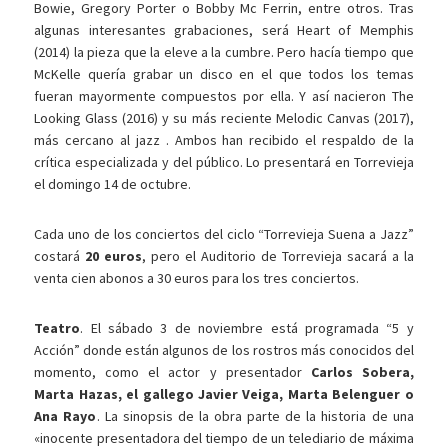
Bowie, Gregory Porter o Bobby Mc Ferrin, entre otros. Tras
algunas interesantes grabaciones, será Heart of Memphis
(2014) la pieza que la eleve a la cumbre. Pero hacía tiempo que
McKelle quería grabar un disco en el que todos los temas
fueran mayormente compuestos por ella. Y así nacieron The
Looking Glass (2016) y su más reciente Melodic Canvas (2017),
más cercano al jazz . Ambos han recibido el respaldo de la
crítica especializada y del público. Lo presentará en Torrevieja
el domingo 14 de octubre.
Cada uno de los conciertos del ciclo “Torrevieja Suena a Jazz”
costará
20 euros
, pero el Auditorio de Torrevieja sacará a la
venta cien abonos a 30 euros para los tres conciertos.
Teatro
. El sábado 3 de noviembre está programada “5 y
Acción” donde están algunos de los rostros más conocidos del
momento, como el actor y presentador
Carlos Sobera,
Marta Hazas, el gallego Javier Veiga, Marta Belenguer o
Ana Rayo
. La sinopsis de la obra parte de la historia de una
«inocente presentadora del tiempo de un telediario de máxima