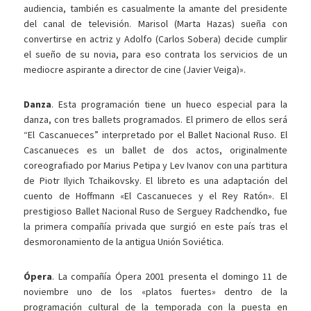
audiencia, también es casualmente la amante del presidente
del canal de televisión. Marisol (Marta Hazas) sueña con
convertirse en actriz y Adolfo (Carlos Sobera) decide cumplir
el sueño de su novia, para eso contrata los servicios de un
mediocre aspirante a director de cine (Javier Veiga)».
Danza
. Esta programación tiene un hueco especial para la
danza, con tres ballets programados. El primero de ellos será
“El Cascanueces” interpretado por el Ballet Nacional Ruso. El
Cascanueces es un ballet de dos actos, originalmente
coreografiado por Marius Petipa y Lev Ivanov con una partitura
de Piotr Ilyich Tchaikovsky. El libreto es una adaptación del
cuento de Hoffmann «El Cascanueces y el Rey Ratón». El
prestigioso Ballet Nacional Ruso de Serguey Radchendko, fue
la primera compañía privada que surgió en este país tras el
desmoronamiento de la antigua Unión Soviética.
Ópera
. La compañía Ópera 2001 presenta el domingo 11 de
noviembre uno de los «platos fuertes» dentro de la
programación cultural de la temporada con la puesta en