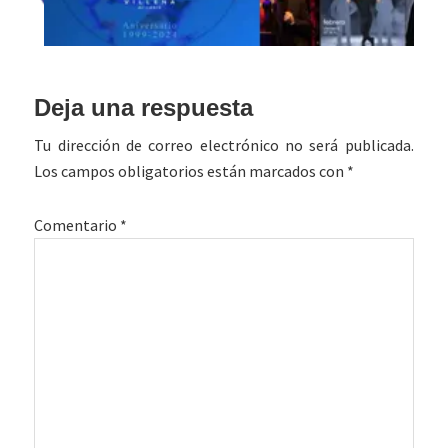
Interacciones
Deja una respuesta
con
Tu dirección de correo electrónico no será publicada.
los
Los campos obligatorios están marcados con
*
lectores
Comentario
*