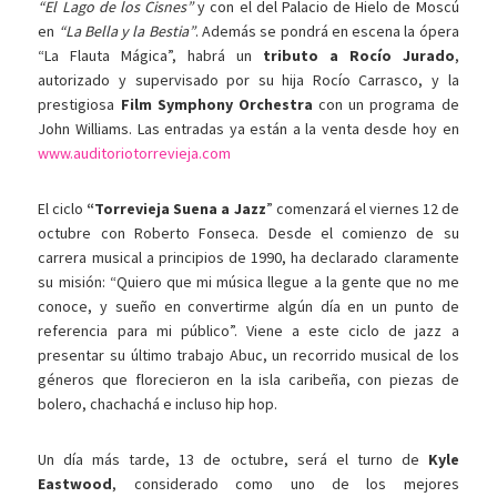
“El Lago de los Cisnes”
y con el del Palacio de Hielo de Moscú
en
“La Bella y la Bestia”
. Además se pondrá en escena la ópera
“La Flauta Mágica”, habrá un
tributo a Rocío Jurado
,
autorizado y supervisado por su hija Rocío Carrasco, y la
prestigiosa
Film Symphony Orchestra
con un programa de
John Williams. Las entradas ya están a la venta desde hoy en
www.auditoriotorrevieja.com
El ciclo
“Torrevieja Suena a Jazz
” comenzará el viernes 12 de
octubre con Roberto Fonseca. Desde el comienzo de su
carrera musical a principios de 1990, ha declarado claramente
su misión: “Quiero que mi música llegue a la gente que no me
conoce, y sueño en convertirme algún día en un punto de
referencia para mi público”. Viene a este ciclo de jazz a
presentar su último trabajo Abuc, un recorrido musical de los
géneros que florecieron en la isla caribeña, con piezas de
bolero, chachachá e incluso hip hop.
Un día más tarde, 13 de octubre, será el turno de
Kyle
Eastwood
, considerado como uno de los mejores