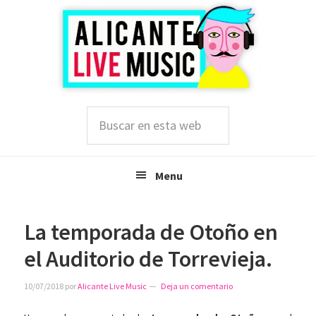
Saltar
Saltar
Saltar
a
al
a
la
contenido
la
navegación
principal
barra
principal
lateral
principal
Buscar
en
esta
web
Menu
La temporada de Otoño en
el Auditorio de Torrevieja.
10/07/2018
por
Alicante Live Music
Deja un comentario