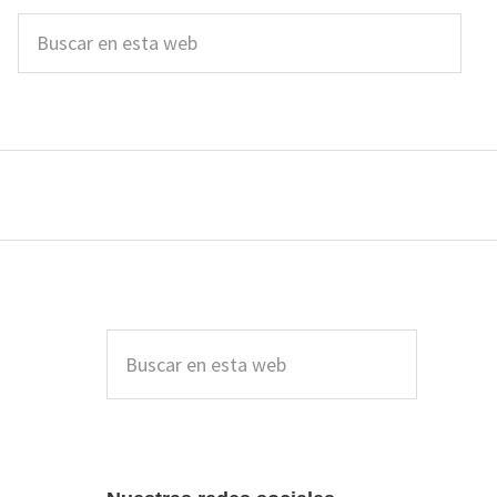
Buscar
en
esta
web
Barra
lateral
Buscar
en
principal
esta
web