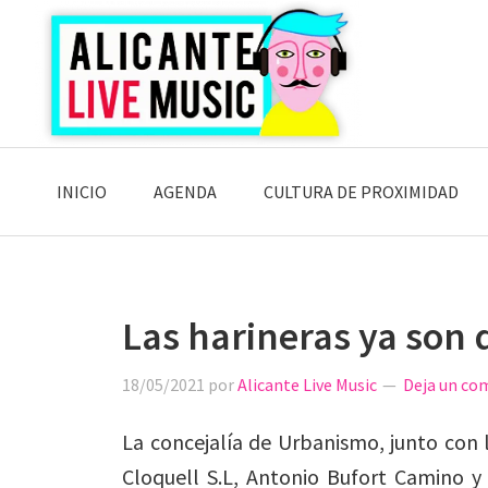
Saltar
Saltar
Saltar
a
al
a
la
contenido
la
navegación
principal
barra
principal
lateral
principal
INICIO
AGENDA
CULTURA DE PROXIMIDAD
Las harineras ya son 
18/05/2021
por
Alicante Live Music
Deja un co
La concejalía de Urbanismo, junto con 
Cloquell S.L, Antonio Bufort Camino y