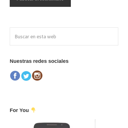
Barra
Buscar
lateral
en
esta
principal
web
Nuestras redes sociales
For You