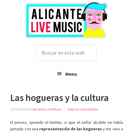
Saltar
Saltar
Saltar
a
al
a
la
contenido
la
navegación
principal
barra
principal
lateral
principal
Buscar
en
esta
web
Menu
Las hogueras y la cultura
25/10/2016
por
Alicante Live Music
Deja un comentario
El jueves, ojeando el twitter, vi que el señor alcalde se había
juntado con una
representación de las hogueras
y me vino a