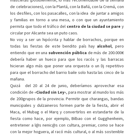
mascletás (posiblemente, lo más recomendable de la semana
de celebraciones), con la Plantá, con la Bañá, con la Cremá, con
los desfiles, con los pasacalles, con la idea de juntar a amigos
y familias en torno a una mesa, o con que un ayuntamiento
permita que todo el tráfico del
centro de la ciudad se pare
y
circular por Alicante sea un puto caos.
No voy a ser un hipócrita y hablar de borrachos, porque en
todas las fiestas de este bendito país hay
alcohol
, pero
entiendo que en una
subvención pública
de más de 200.000€
debería haber un hueco para que los racós y las barracas
hicieran algo más que poner una orquesta o un Dj repetitivo
para que el borracho del barrio baile solo hasta las cinco de la
mañana.
Quizá del 20 al 24 de junio, deberíamos aprovechar esa
condición de «
Ciudad sin Ley
«, para mostrar al mundo los más
de 200grupos de la provincia. Permitir que charangas, bandas
municipales y dulzaineros formen parte de la fiesta, abrir el
Maca, el Mubag o el Marq y convertirlos en estandarte de la
fiesta como hace, por ejemplo, Bilbao con el Gugghenheim,
entretener a l@s nenic@s con cultura, premiar, como se hace
con la mejor hoguera, al racó más cultural, o al más sostenible