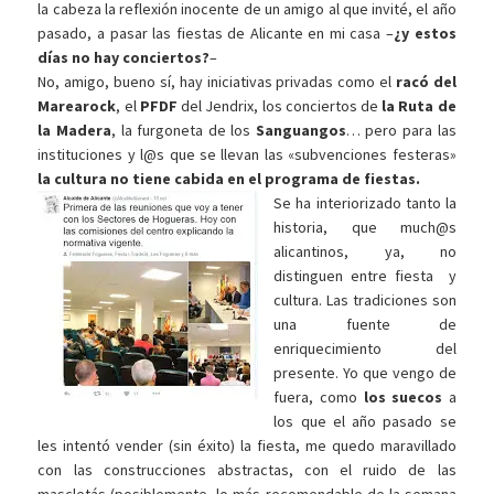
la cabeza la reflexión inocente de un amigo al que invité, el año
pasado, a pasar las fiestas de Alicante en mi casa –
¿y estos
días no hay conciertos?
–
No, amigo, bueno sí, hay iniciativas privadas como el
racó del
Marearock
, el
PFDF
del Jendrix, los conciertos de
la Ruta de
la Madera
, la furgoneta de los
Sanguangos
… pero para las
instituciones y l@s que se llevan las «subvenciones festeras»
la cultura no tiene cabida en el programa de fiestas.
Se ha interiorizado tanto la
historia, que much@s
alicantinos, ya, no
distinguen entre fiesta y
cultura. Las tradiciones son
una fuente de
enriquecimiento del
presente. Yo que vengo de
fuera, como
los suecos
a
los que el año pasado se
les intentó vender (sin éxito) la fiesta, me quedo maravillado
con las construcciones abstractas, con el ruido de las