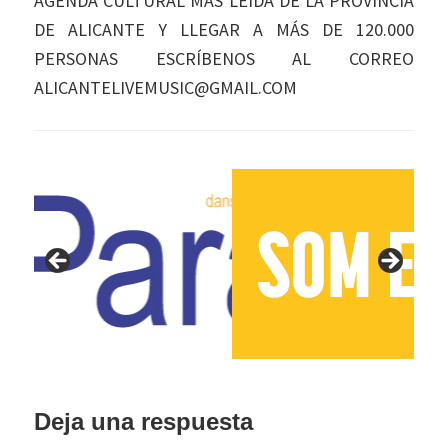
AGENDA CULTURAL MÁS LEÍDA DE LA PROVINCIA
DE ALICANTE Y LLEGAR A MÁS DE 120.000
PERSONAS ESCRÍBENOS AL CORREO
ALICANTELIVEMUSIC@GMAIL.COM
Interacciones
Deja una respuesta