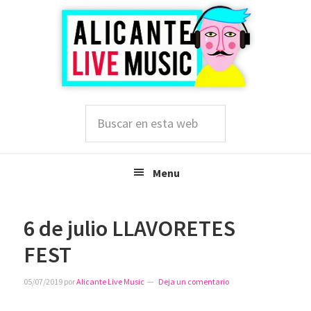
Saltar
Saltar
Saltar
a
al
a
la
contenido
la
navegación
principal
barra
principal
lateral
principal
Buscar
en
esta
web
Menu
6 de julio LLAVORETES
FEST
05/07/2019
por
Alicante Live Music
Deja un comentario