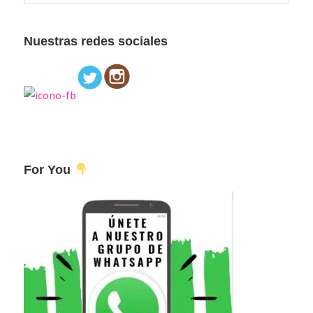
esta
principal
web
Nuestras redes sociales
For You