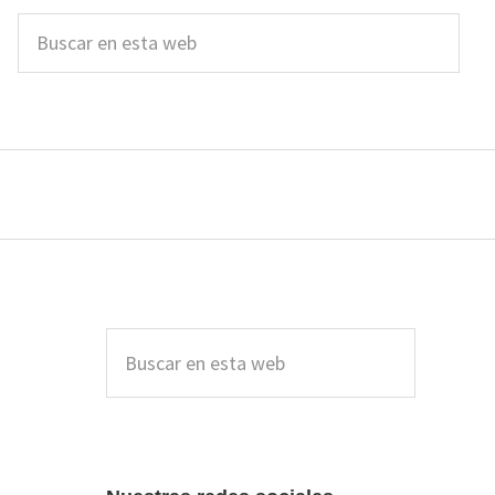
Buscar
en
esta
web
Barra
lateral
Buscar
en
principal
esta
web