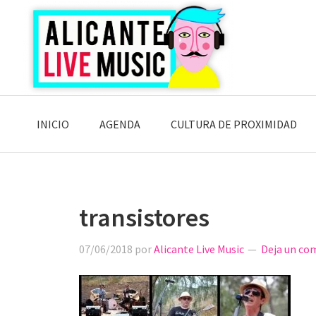
Saltar
Saltar
Saltar
a
al
a
la
contenido
la
navegación
principal
barra
principal
lateral
principal
INICIO
AGENDA
CULTURA DE PROXIMIDAD
transistores
07/06/2018
por
Alicante Live Music
Deja un co