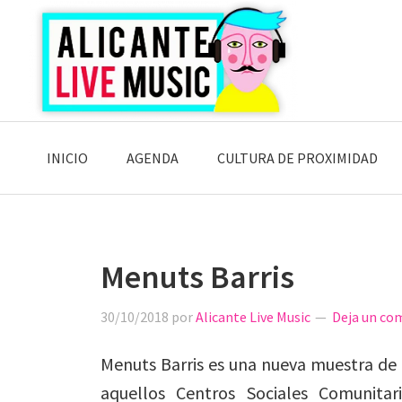
Saltar
Saltar
Saltar
a
al
a
la
contenido
la
navegación
principal
barra
principal
lateral
principal
INICIO
AGENDA
CULTURA DE PROXIMIDAD
Menuts Barris
30/10/2018
por
Alicante Live Music
Deja un co
Menuts Barris es una nueva muestra de T
aquellos Centros Sociales Comunitar