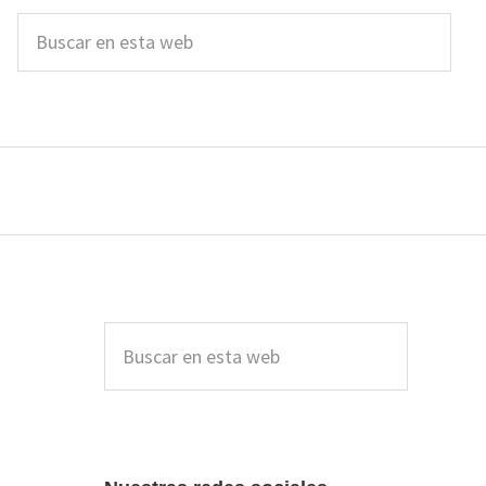
Buscar
en
esta
web
Barra
lateral
Buscar
en
principal
esta
web