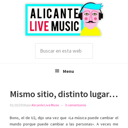
Saltar
Saltar
Saltar
a
al
a
la
contenido
la
navegación
principal
barra
principal
lateral
principal
Buscar
en
esta
web
Menu
Mismo sitio, distinto lugar…
01/10/2018
por
Alicante Live Music
3 comentarios
Bono, el de U2, dijo una vez que «La música puede cambiar el
mundo porque puede cambiar a las personas». A veces me