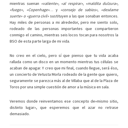
mientras suenan
«valiente», «al respirar», «maldita dulzura»,
«fuego», «Copenhage»
… y
«consejo de sabios», «deséame
suerte» o «guerra civil»
sustituyen a las que sonaban entonces.
Hay miles de personas a mi alrededor, pero me siento solo,
rodeado de las personas importantes que compartieron
conmigo el camino, mientras seis locos tocan para nosotros la
BSO de esta parte larga de mi vida.
No creo en el cielo, pero sí que pienso que tu vida acaba
rallada como un disco en un momento mientras tus células se
acaban de apagar. Y creo que mi final, cuando llegue, será éso,
un concierto de Vetusta Morla rodeado de la gente que quiero,
seguramente se parezca más al de Villaba que al de la Plaza de
Toros por una simple cuestión de amor a la música en sala.
Veremos donde reinventamos ese concepto de»mismo sitio,
distinto lugar», que esperemos que el azar no retrase
demasiado.