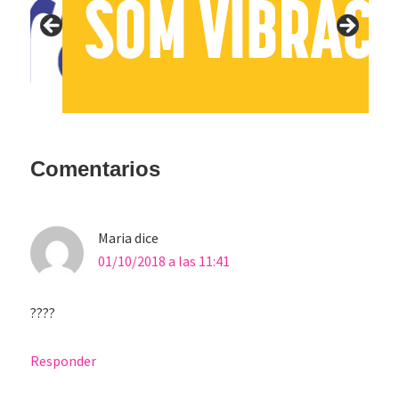
Interacciones
Comentarios
con
los
Maria
dice
lectores
01/10/2018 a las 11:41
????
Responder