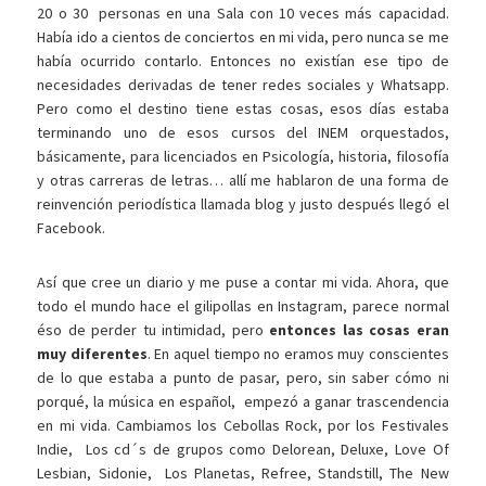
20 o 30 personas en una Sala con 10 veces más capacidad.
Había ido a cientos de conciertos en mi vida, pero nunca se me
había ocurrido contarlo. Entonces no existían ese tipo de
necesidades derivadas de tener redes sociales y Whatsapp.
Pero como el destino tiene estas cosas, esos días estaba
terminando uno de esos cursos del INEM orquestados,
básicamente, para licenciados en Psicología, historia, filosofía
y otras carreras de letras… allí me hablaron de una forma de
reinvención periodística llamada blog y justo después llegó el
Facebook.
Así que cree un diario y me puse a contar mi vida. Ahora, que
todo el mundo hace el gilipollas en Instagram, parece normal
éso de perder tu intimidad, pero
entonces las cosas eran
muy diferentes
. En aquel tiempo no eramos muy conscientes
de lo que estaba a punto de pasar, pero, sin saber cómo ni
porqué, la música en español, empezó a ganar trascendencia
en mi vida. Cambiamos los Cebollas Rock, por los Festivales
Indie, Los cd´s de grupos como Delorean, Deluxe, Love Of
Lesbian, Sidonie, Los Planetas, Refree, Standstill, The New