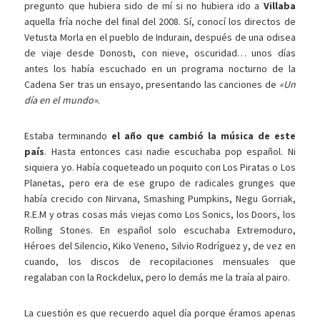
pregunto que hubiera sido de mí si no hubiera ido a
Villaba
aquella fría noche del final del 2008. Sí, conocí los directos de
Vetusta Morla en el pueblo de Indurain, después de una odisea
de viaje desde Donosti, con nieve, oscuridad… unos días
antes los había escuchado en un programa nocturno de la
Cadena Ser tras un ensayo, presentando las canciones de
«Un
día en el mundo»
.
Estaba terminando
el año que cambió la música de este
país
. Hasta entonces casi nadie escuchaba pop español. Ni
siquiera yo. Había coqueteado un poquito con Los Piratas o Los
Planetas, pero era de ese grupo de radicales grunges que
había crecido con Nirvana, Smashing Pumpkins, Negu Gorriak,
R.E.M y otras cosas más viejas como Los Sonics, los Doors, los
Rolling Stones. En español solo escuchaba Extremoduro,
Héroes del Silencio, Kiko Veneno, Silvio Rodríguez y, de vez en
cuando, los discos de recopilaciones mensuales que
regalaban con la Rockdelux, pero lo demás me la traía al pairo.
La cuestión es que recuerdo aquel día porque éramos apenas