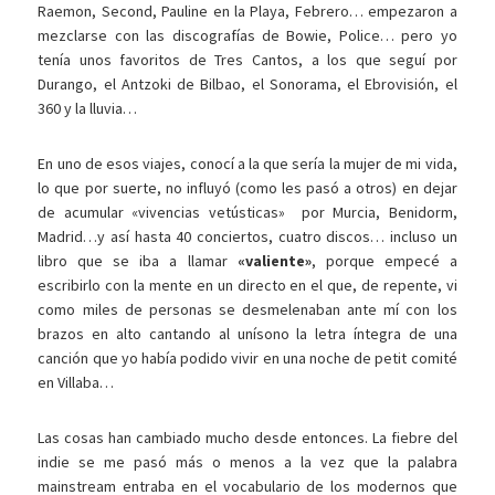
Raemon, Second, Pauline en la Playa, Febrero… empezaron a
mezclarse con las discografías de Bowie, Police… pero yo
tenía unos favoritos de Tres Cantos, a los que seguí por
Durango, el Antzoki de Bilbao, el Sonorama, el Ebrovisión, el
360 y la lluvia…
En uno de esos viajes, conocí a la que sería la mujer de mi vida,
lo que por suerte, no influyó (como les pasó a otros) en dejar
de acumular «vivencias vetústicas» por Murcia, Benidorm,
Madrid…y así hasta 40 conciertos, cuatro discos… incluso un
libro que se iba a llamar
«valiente»
, porque empecé a
escribirlo con la mente en un directo en el que, de repente, vi
como miles de personas se desmelenaban ante mí con los
brazos en alto cantando al unísono la letra íntegra de una
canción que yo había podido vivir en una noche de petit comité
en Villaba…
Las cosas han cambiado mucho desde entonces. La fiebre del
indie se me pasó más o menos a la vez que la palabra
mainstream entraba en el vocabulario de los modernos que