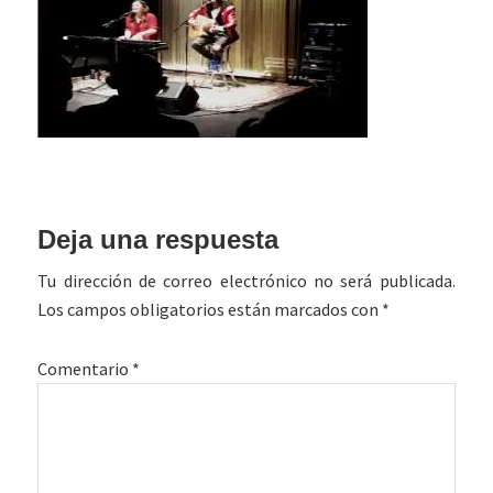
Interacciones
Deja una respuesta
con
Tu dirección de correo electrónico no será publicada.
los
Los campos obligatorios están marcados con
*
lectores
Comentario
*