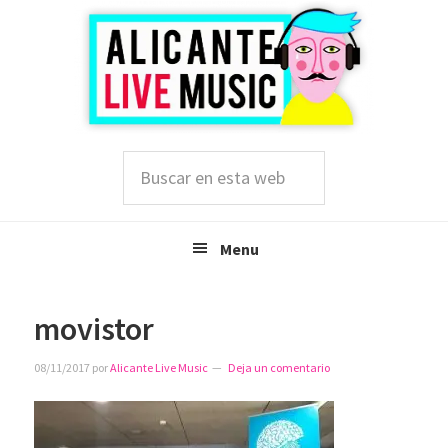
Saltar
Saltar
Saltar
a
al
a
la
contenido
la
navegación
principal
barra
principal
lateral
principal
Buscar
en
esta
web
Menu
movistor
08/11/2017
por
Alicante Live Music
Deja un comentario