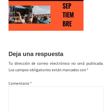
Interacciones
Deja una respuesta
con
Tu dirección de correo electrónico no será publicada.
los
Los campos obligatorios están marcados con
*
lectores
Comentario
*