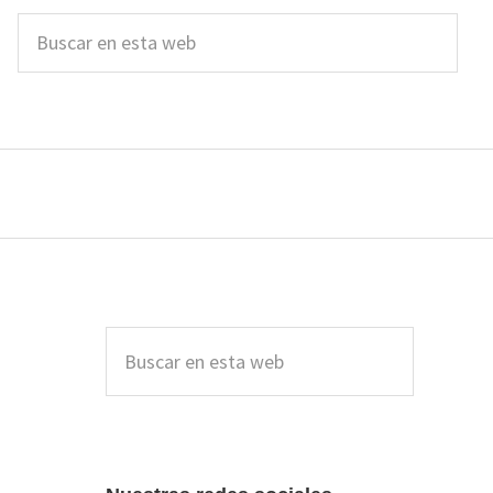
Buscar
en
esta
web
Barra
lateral
Buscar
en
principal
esta
web