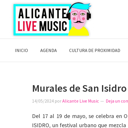
Saltar
Saltar
Saltar
a
al
a
la
contenido
la
navegación
principal
barra
principal
lateral
principal
INICIO
AGENDA
CULTURA DE PROXIMIDAD
Murales de San Isidro
14/05/2024
por
Alicante Live Music
Deja un co
Del 17 al 19 de mayo, se celebra en 
ISIDRO, un festival urbano que mezcla g