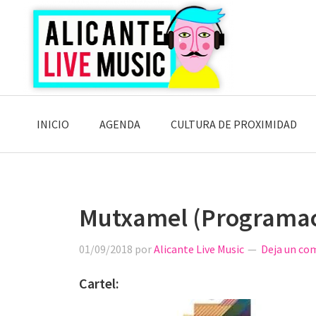
Saltar
Saltar
Saltar
a
al
a
la
contenido
la
navegación
principal
barra
principal
lateral
principal
INICIO
AGENDA
CULTURA DE PROXIMIDAD
Mutxamel (Programac
01/09/2018
por
Alicante Live Music
Deja un co
Cartel: