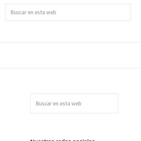
Buscar
en
esta
web
Barra
lateral
Buscar
en
principal
esta
web