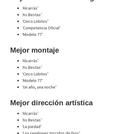
‘Alcarràs’
‘As Bestas’
‘Cinco Lobitos’
‘Competencia Oficial’
‘Modelo 77’
Mejor montaje
‘Alcarràs’
‘As Bestas’
‘Cinco Lobitos’
‘Modelo 77’
‘Un año, una noche’
Mejor dirección artística
‘Alcarràs’
‘As Bestas’
‘La piedad’
‘Los renglones torcidos de Dios’