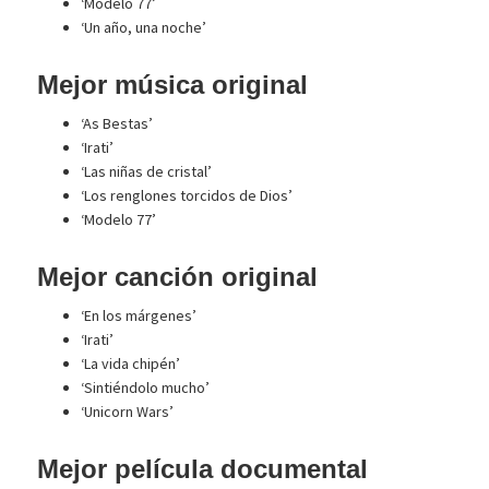
‘Modelo 77’
‘Un año, una noche’
Mejor música original
‘As Bestas’
‘Irati’
‘Las niñas de cristal’
‘Los renglones torcidos de Dios’
‘Modelo 77’
Mejor canción original
‘En los márgenes’
‘Irati’
‘La vida chipén’
‘Sintiéndolo mucho’
‘Unicorn Wars’
Mejor película documental