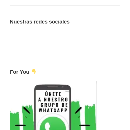
esta
principal
web
Nuestras redes sociales
For You