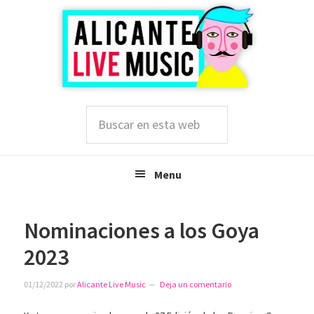
Saltar
Saltar
Saltar
a
al
a
la
contenido
la
navegación
principal
barra
principal
lateral
principal
Buscar
en
esta
web
Menu
Nominaciones a los Goya
2023
01/12/2022
por
Alicante Live Music
Deja un comentario