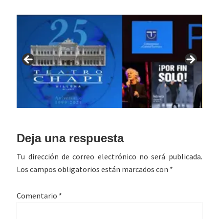
Interacciones
Deja una respuesta
con
Tu dirección de correo electrónico no será publicada.
los
Los campos obligatorios están marcados con
*
lectores
Comentario
*