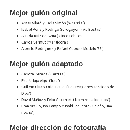
Mejor guión original
Arnau Vilaró y Carla Simón (‘Alcarràs’)
Isabel Peña y Rodrigo Sorogoyen (‘As Bestas’)
Alauda Ruiz de Azúa (‘Cinco Lobitos’)
Carlos Vermut (‘Mantícora’)
Alberto Rodríguez y Rafael Cobos (‘Modelo 77’)
Mejor guión adaptado
Carlota Pereda (‘Cerdita’)
Paul Urkijo Alijo (‘Irati’)
Guillem Clua y Oriol Paulo (‘Los renglones torcidos de
Dios’)
David Muñoz y Félix Viscarret (‘No mires a los ojos’)
Fran Araújo, Isa Campo e Isaki Lacuesta (‘Un año, una
noche’)
Mejor dirección de fotografía