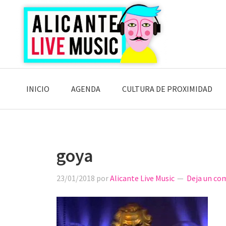
Saltar
Saltar
Saltar
a
al
a
la
contenido
la
navegación
principal
barra
principal
lateral
principal
INICIO
AGENDA
CULTURA DE PROXIMIDAD
goya
23/01/2018
por
Alicante Live Music
Deja un co