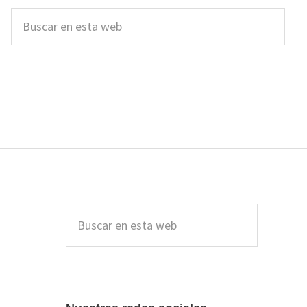
Buscar
en
esta
web
Barra
lateral
Buscar
en
principal
esta
web