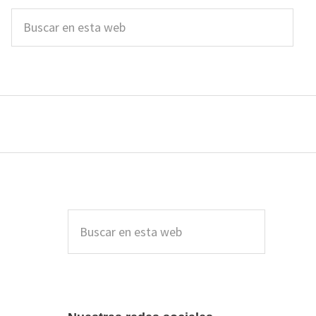
Buscar
en
esta
web
Barra
lateral
Buscar
en
principal
esta
web