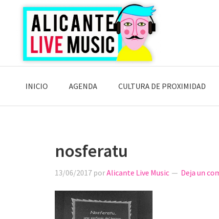
Saltar
Saltar
Saltar
a
al
a
la
contenido
la
navegación
principal
barra
principal
lateral
principal
INICIO
AGENDA
CULTURA DE PROXIMIDAD
nosferatu
13/06/2017
por
Alicante Live Music
Deja un co