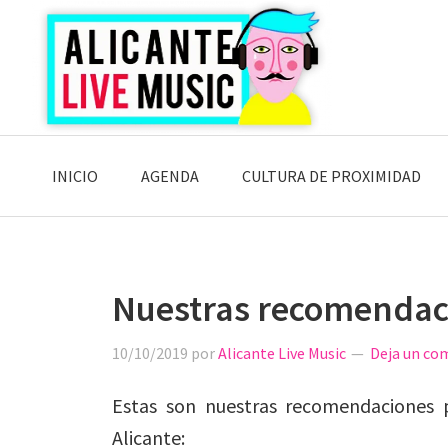
Saltar
Saltar
Saltar
a
al
a
la
contenido
la
navegación
principal
barra
principal
lateral
principal
INICIO
AGENDA
CULTURA DE PROXIMIDAD
Nuestras recomendaci
10/10/2019
por
Alicante Live Music
Deja un co
Estas son nuestras recomendaciones 
Alicante: