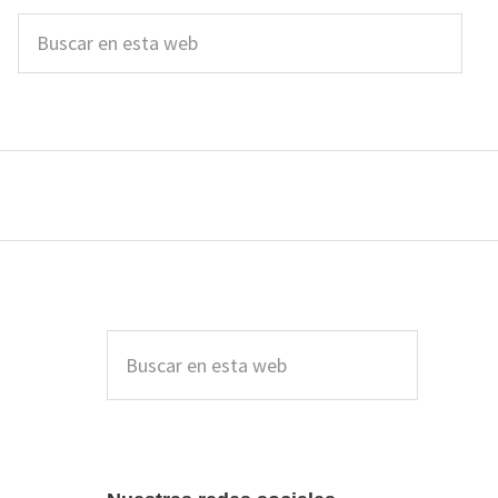
Buscar
en
esta
web
Barra
lateral
Buscar
en
principal
esta
web