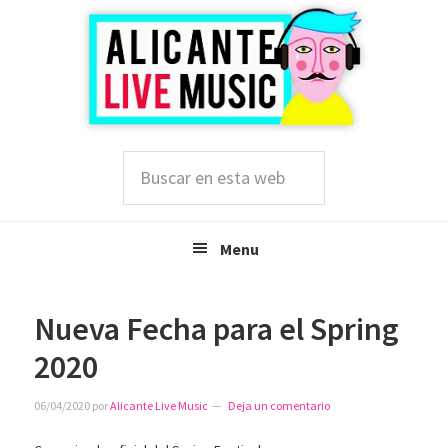
Saltar
Saltar
Saltar
a
al
a
la
contenido
la
navegación
principal
barra
principal
lateral
principal
Buscar
en
esta
web
Menu
Nueva Fecha para el Spring
2020
06/04/2020
por
Alicante Live Music
Deja un comentario