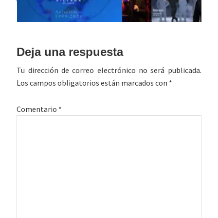
Interacciones
Deja una respuesta
con
Tu dirección de correo electrónico no será publicada.
los
Los campos obligatorios están marcados con
*
lectores
Comentario
*