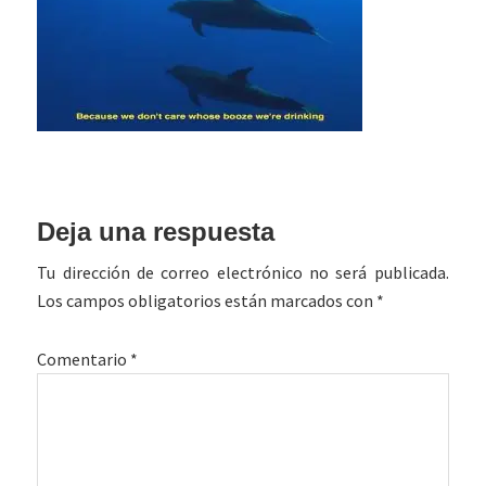
Interacciones
Deja una respuesta
con
Tu dirección de correo electrónico no será publicada.
los
Los campos obligatorios están marcados con
*
lectores
Comentario
*