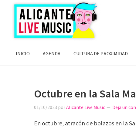
Saltar
Saltar
Saltar
a
al
a
la
contenido
la
navegación
principal
barra
principal
lateral
principal
INICIO
AGENDA
CULTURA DE PROXIMIDAD
Octubre en la Sala M
01/10/2023
por
Alicante Live Music
Deja un co
En octubre, atracón de bolazos en la Sa