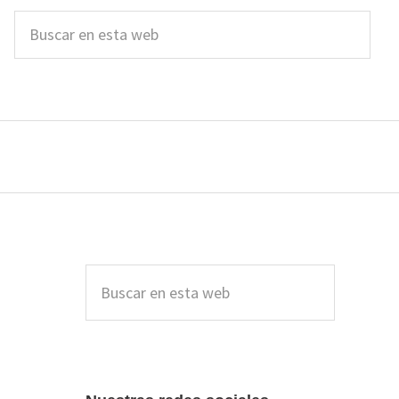
Buscar
en
esta
web
Barra
lateral
Buscar
en
principal
esta
web