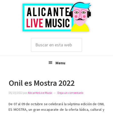
Saltar
Saltar
Saltar
a
al
a
la
contenido
la
navegación
principal
barra
principal
lateral
principal
Buscar
en
esta
web
Menu
Onil es Mostra 2022
05/10/2022
por
Alicante Live Music
Deja un comentario
De 07 al 09 de octubre se celebrará la séptima edición de ONIL
ES MOSTRA, un gran escaparate de la oferta lúdica, cultural y