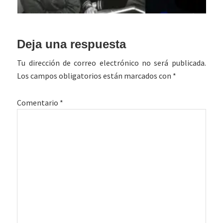
Interacciones
Deja una respuesta
con
Tu dirección de correo electrónico no será publicada.
los
Los campos obligatorios están marcados con
*
lectores
Comentario
*