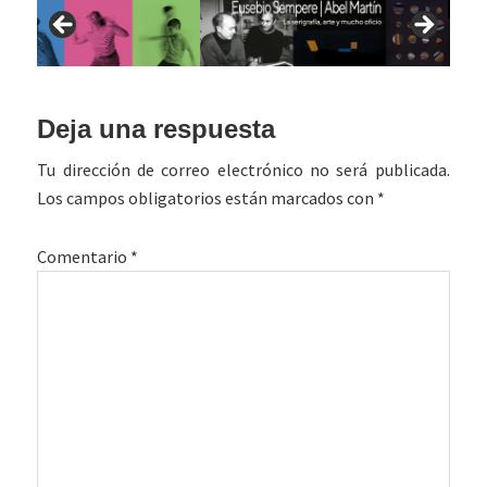
Interacciones
Deja una respuesta
con
Tu dirección de correo electrónico no será publicada.
los
Los campos obligatorios están marcados con
*
lectores
Comentario
*