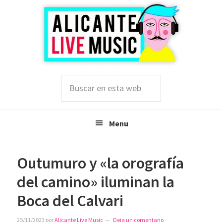
Saltar
Saltar
Saltar
a
al
a
la
contenido
la
navegación
principal
barra
principal
lateral
principal
Buscar
en
esta
web
Menu
Outumuro y «la orografía
del camino» iluminan la
Boca del Calvari
25/11/2023
por
Alicante Live Music
Deja un comentario