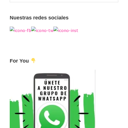
esta
principal
web
Nuestras redes sociales
For You