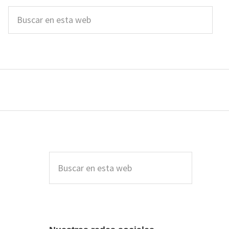
Buscar
en
esta
web
Barra
lateral
Buscar
en
principal
esta
web