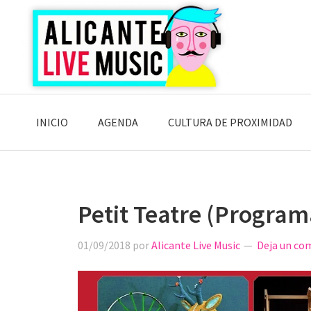
Saltar
Saltar
Saltar
a
al
a
la
contenido
la
navegación
principal
barra
principal
lateral
principal
INICIO
AGENDA
CULTURA DE PROXIMIDAD
Petit Teatre (Program
01/09/2018
por
Alicante Live Music
Deja un co