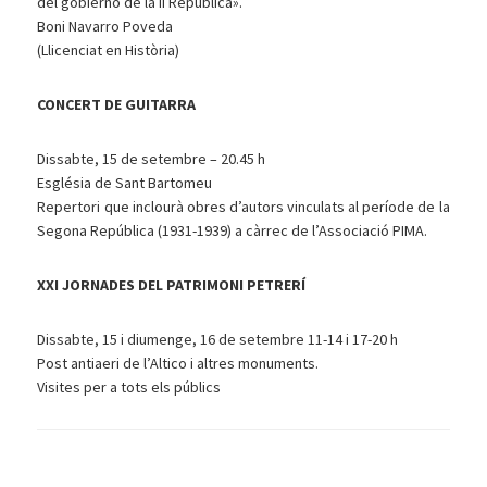
del gobierno de la II República».
Boni Navarro Poveda
(Llicenciat en Història)
CONCERT DE GUITARRA
Dissabte, 15 de setembre – 20.45 h
Església de Sant Bartomeu
Repertori que inclourà obres d’autors vinculats al període de la
Segona República (1931-1939) a càrrec de l’Associació PIMA.
XXI JORNADES DEL PATRIMONI PETRERÍ
Dissabte, 15 i diumenge, 16 de setembre 11-14 i 17-20 h
Post antiaeri de l’Altico i altres monuments.
Visites per a tots els públics