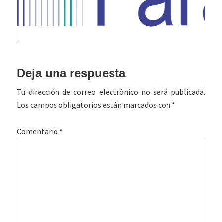
Interacciones
Deja una respuesta
con
Tu dirección de correo electrónico no será publicada.
los
Los campos obligatorios están marcados con
*
lectores
Comentario
*