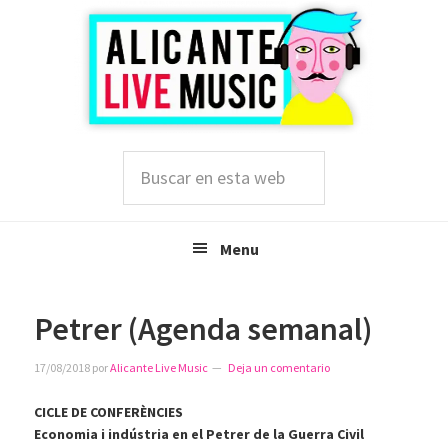
Saltar
Saltar
Saltar
a
al
a
la
contenido
la
navegación
principal
barra
principal
lateral
principal
Buscar
en
esta
web
Menu
Petrer (Agenda semanal)
17/08/2018
por
Alicante Live Music
Deja un comentario
CICLE DE CONFERÈNCIES
Economia i indústria en el Petrer de la Guerra Civil