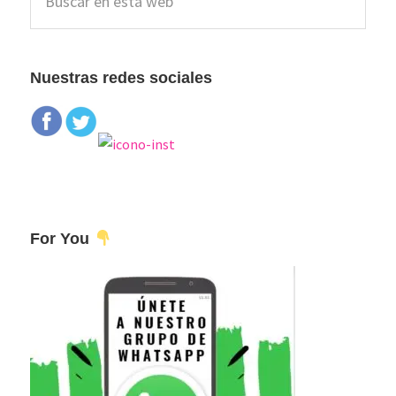
lateral
en
esta
principal
web
Nuestras redes sociales
For You