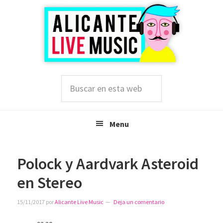
Saltar
Saltar
Saltar
a
al
a
la
contenido
la
navegación
principal
barra
principal
lateral
principal
Buscar
en
esta
web
Menu
Polock y Aardvark Asteroid
en Stereo
15/11/2017
por
Alicante Live Music
Deja un comentario