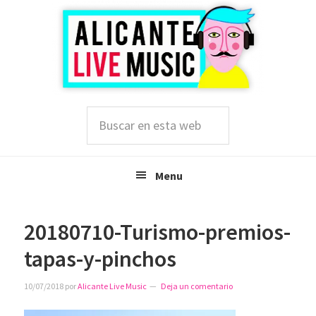
Saltar
Saltar
Saltar
a
al
a
la
contenido
la
navegación
principal
barra
principal
lateral
principal
Buscar
en
esta
web
Menu
20180710-Turismo-premios-
tapas-y-pinchos
10/07/2018
por
Alicante Live Music
Deja un comentario