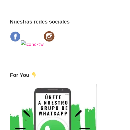
esta
principal
web
Nuestras redes sociales
For You