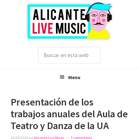
Saltar
Saltar
Saltar
a
al
a
la
contenido
la
navegación
principal
barra
principal
lateral
principal
Buscar
en
esta
web
Menu
Presentación de los
trabajos anuales del Aula de
Teatro y Danza de la UA
16/05/2019
por
Alicante Live Music
1 comentario