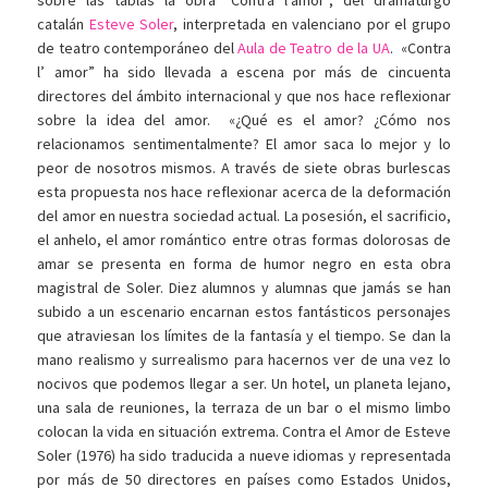
sobre las tablas la obra “Contra l’amor”, del dramaturgo
catalán
Esteve Soler
, interpretada en valenciano por el grupo
de teatro contemporáneo del
Aula de Teatro de la UA
. «Contra
l’ amor” ha sido llevada a escena por más de cincuenta
directores del ámbito internacional y que nos hace reflexionar
sobre la idea del amor. «¿Qué es el amor? ¿Cómo nos
relacionamos sentimentalmente? El amor saca lo mejor y lo
peor de nosotros mismos. A través de siete obras burlescas
esta propuesta nos hace reflexionar acerca de la deformación
del amor en nuestra sociedad actual. La posesión, el sacrificio,
el anhelo, el amor romántico entre otras formas dolorosas de
amar se presenta en forma de humor negro en esta obra
magistral de Soler. Diez alumnos y alumnas que jamás se han
subido a un escenario encarnan estos fantásticos personajes
que atraviesan los límites de la fantasía y el tiempo. Se dan la
mano realismo y surrealismo para hacernos ver de una vez lo
nocivos que podemos llegar a ser. Un hotel, un planeta lejano,
una sala de reuniones, la terraza de un bar o el mismo limbo
colocan la vida en situación extrema. Contra el Amor de Esteve
Soler (1976) ha sido traducida a nueve idiomas y representada
por más de 50 directores en países como Estados Unidos,