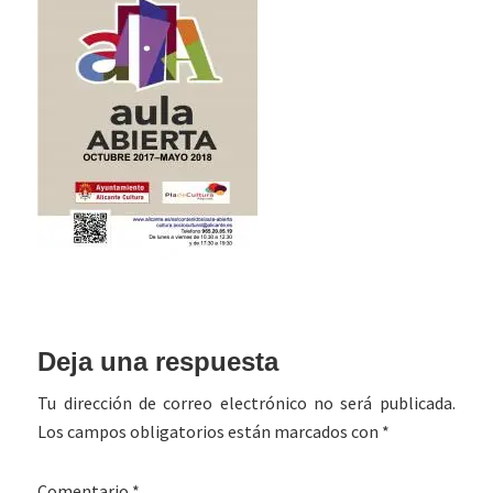
Interacciones
Deja una respuesta
con
Tu dirección de correo electrónico no será publicada.
los
Los campos obligatorios están marcados con
*
lectores
Comentario
*