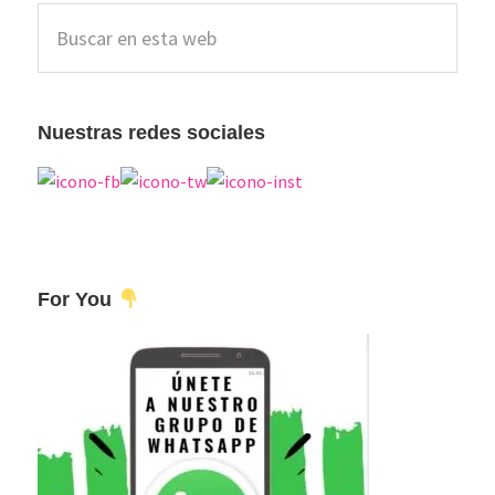
Barra
Buscar
lateral
en
esta
principal
web
Nuestras redes sociales
For You