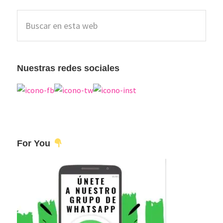
Barra
Buscar
lateral
en
esta
principal
web
Nuestras redes sociales
For You