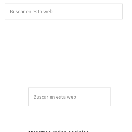
Buscar
en
esta
web
Barra
lateral
Buscar
en
principal
esta
web