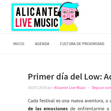
Saltar
Saltar
Saltar
a
al
a
la
contenido
la
navegación
principal
barra
principal
lateral
principal
INICIO
AGENDA
CULTURA DE PROXIMIDAD
Primer día del Low: A
30/07/2018
por
Alicante Live Music
Deja un co
Cada festival es una nueva aventura, o 
de las emociones
de enfrentarme a t