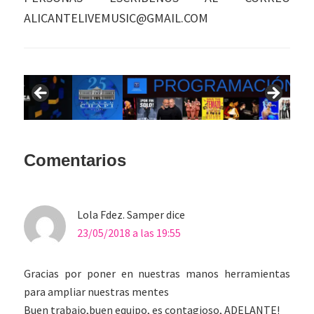
ALICANTELIVEMUSIC@GMAIL.COM
Interacciones
Comentarios
con
los
Lola Fdez. Samper
dice
lectores
23/05/2018 a las 19:55
Gracias por poner en nuestras manos herramientas
para ampliar nuestras mentes
Buen trabajo,buen equipo, es contagioso, ADELANTE!