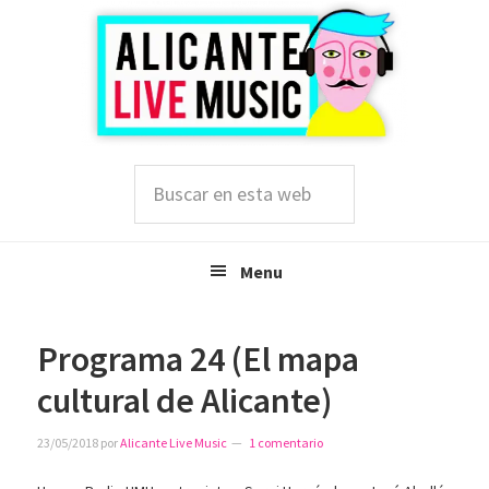
Saltar
Saltar
Saltar
a
al
a
la
contenido
la
navegación
principal
barra
principal
lateral
principal
Buscar
en
esta
web
Menu
Programa 24 (El mapa
cultural de Alicante)
23/05/2018
por
Alicante Live Music
1 comentario