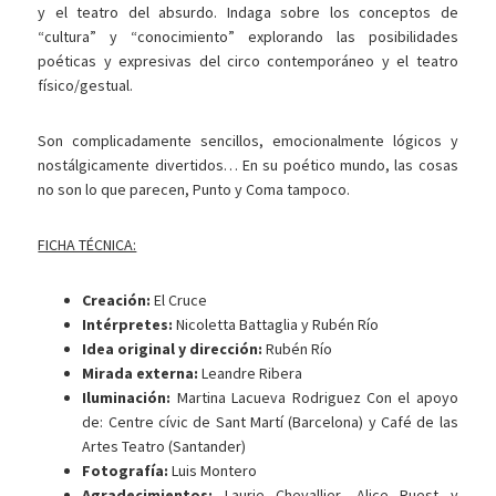
y el teatro del absurdo. Indaga sobre los conceptos de
“cultura” y “conocimiento” explorando las posibilidades
poéticas y expresivas del circo contemporáneo y el teatro
físico/gestual.
Son complicadamente sencillos, emocionalmente lógicos y
nostálgicamente divertidos… En su poético mundo, las cosas
no son lo que parecen, Punto y Coma tampoco.
FICHA TÉCNICA:
Creación:
El Cruce
Intérpretes:
Nicoletta Battaglia y Rubén Río
Idea original y dirección:
Rubén Río
Mirada externa:
Leandre Ribera
Iluminación:
Martina Lacueva Rodriguez Con el apoyo
de: Centre cívic de Sant Martí (Barcelona) y Café de las
Artes Teatro (Santander)
Fotografía:
Luis Montero
Agradecimientos:
Laurie Chevallier, Alice Ruest y