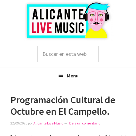
Saltar
Saltar
Saltar
a
al
a
la
contenido
la
navegación
principal
barra
principal
lateral
principal
Buscar
en
esta
web
Menu
Programación Cultural de
Octubre en El Campello.
22/09/2020
por
Alicante Live Music
Deja un comentario