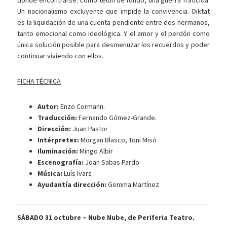
donde encontrarse. Como telón de fondo, una guerra fraticida.
Un nacionalismo excluyente que impide la convivencia. Diktat
es la liquidación de una cuenta pendiente entre dos hermanos,
tanto emocional como ideológica. Y el amor y el perdón como
única solución posible para desmenuzar los recuerdos y poder
continuar viviendo con ellos.
FICHA TÉCNICA
Autor:
Enzo Cormann.
Traducción:
Fernando Gómez-Grande.
Dirección:
Juan Pastor
Intérpretes:
Morgan Blasco, Toni Misó
Iluminación:
Mingo Albir
Escenografía:
Joan Sabas Pardo
Música:
Luís Ivars
Ayudantía dirección:
Gemma Martínez
SÁBADO 31 octubre – Nube Nube, de Periferia Teatro.