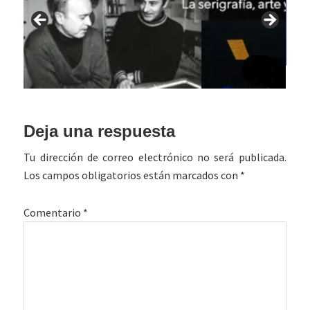
Interacciones
Deja una respuesta
con
Tu dirección de correo electrónico no será publicada.
los
Los campos obligatorios están marcados con
*
lectores
Comentario
*