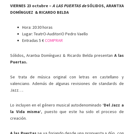
VIERNES 23 octubre –
A LAS PUERTAS de
SÓLIDOS, ARANTXA
DOMÍNGUEZ & RICARDO BELDA
Hora: 20:30 horas
Lugar: TeatrO-AuditoriO Pedro Vaello
Entradas 5 €
COMPRAR
Sólidos, Arantxa Domínguez & Ricardo Belda presentan
A las
Puertas.
Se trata de música original con letras en castellano y
valenciano. Además de algunas revisiones de standards de
Jazz….
Lo incluyen en el género musical autodenominado
‘Del Jazz a
la Vida misma’
, puesto que este ha sido el proceso de
creación.
A las Puertas
se va forjando desde una propuesta a dúo, con