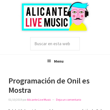
Saltar
Saltar
Saltar
a
al
a
la
contenido
la
navegación
principal
barra
principal
lateral
principal
Buscar
en
esta
web
Menu
Programación de Onil es
Mostra
01/10/2019
por
Alicante Live Music
Deja un comentario