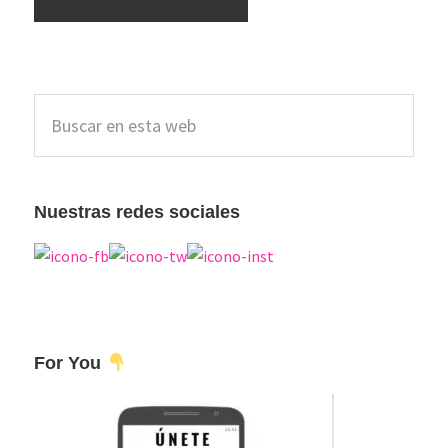
Barra
Buscar
lateral
en
esta
principal
web
Nuestras redes sociales
For You