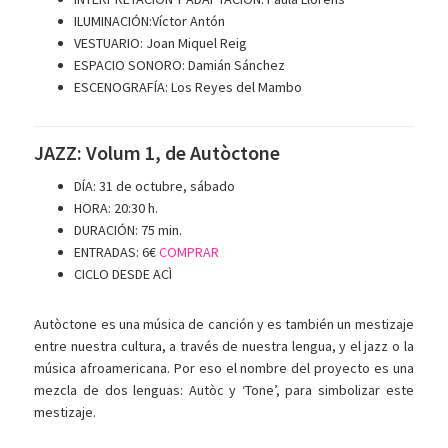
ILUMINACIÓN:Víctor Antón
VESTUARIO: Joan Miquel Reig
ESPACIO SONORO: Damián Sánchez
ESCENOGRAFÍA: Los Reyes del Mambo
JAZZ: Volum 1, de Autòctone
DÍA: 31 de octubre, sábado
HORA: 20:30 h.
DURACIÓN: 75 min.
ENTRADAS: 6€
COMPRAR
CICLO DESDE ACÌ
Autòctone es una música de canción y es también un mestizaje
entre nuestra cultura, a través de nuestra lengua, y el jazz o la
música afroamericana. Por eso el nombre del proyecto es una
mezcla de dos lenguas: Autòc y ‘Tone’, para simbolizar este
mestizaje.