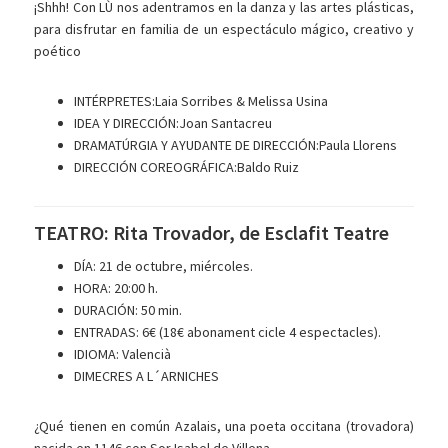
¡Shhh! Con LÙ nos adentramos en la danza y las artes plásticas,
para disfrutar en familia de un espectáculo mágico, creativo y
poético
INTÉRPRETES:Laia Sorribes & Melissa Usina
IDEA Y DIRECCIÓN:Joan Santacreu
DRAMATÚRGIA Y AYUDANTE DE DIRECCIÓN:Paula Llorens
DIRECCIÓN COREOGRÁFICA:Baldo Ruiz
TEATRO: Rita Trovador, de Esclafit Teatre
DÍA: 21 de octubre, miércoles.
HORA:
20:00 h.
DURACIÓN:
50 min.
ENTRADAS:
6€ (18€ abonament cicle 4 espectacles).
IDIOMA: Valencià
DIMECRES A L´ARNICHES
¿Qué tienen en común Azalais, una poeta occitana (trovadora)