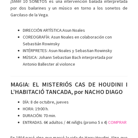
¡Shhh! 10 SONETOS es una intervención bailada interpretada
por dos bailarines y un músico en torno a los sonetos de
Garcilaso de la Vega.
DIRECCIÓN ARTÍSTICA:Asun Noales
COREOGRAFÍA: Asun Noales en colaboración con
Sebastián Rowinsky
INTÉRPRETES: Asun Noales y Sebastian Rowinsky
MÚSICA: Johann Sebastian Bach interpretada por
Antonio Ballester al violonce
MAGIA: EL MISTERIÓS CAS DE HOUDINI I
L’HABITACIÓ TANCADA, por NACHO DIAGO
DÍA: 8 de octubre, jueves
HORA: 19:00 h.
DURACIÓN: 70 min.
ENTRADAS. 6€ adultos / 4€ niñ@s (promo 5 x 4)
COMPRAR
En 1916 pasó algo que marcó la vida de Harry Houdini. Algo que