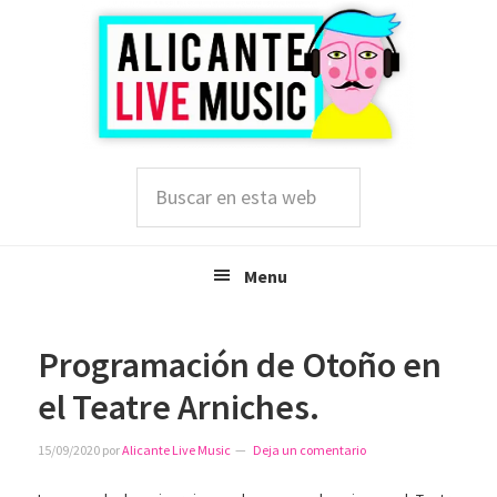
Saltar
Saltar
Saltar
a
al
a
la
contenido
la
navegación
principal
barra
principal
lateral
principal
Buscar
en
esta
web
Menu
Programación de Otoño en
el Teatre Arniches.
15/09/2020
por
Alicante Live Music
Deja un comentario