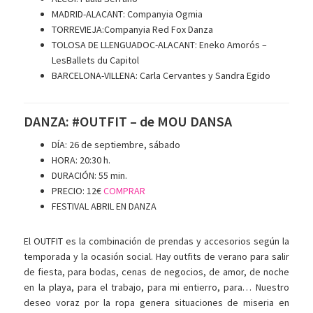
MADRID-ALACANT: Companyia Ogmia
TORREVIEJA:Companyia Red Fox Danza
TOLOSA DE LLENGUADOC-ALACANT: Eneko Amorós –
LesBallets du Capitol
BARCELONA-VILLENA: Carla Cervantes y Sandra Egido
DANZA: #OUTFIT – de MOU DANSA
DÍA: 26 de septiembre, sábado
HORA: 20:30 h.
DURACIÓN: 55 min.
PRECIO: 12€
COMPRAR
FESTIVAL ABRIL EN DANZA
El OUTFIT es la combinación de prendas y accesorios según la
temporada y la ocasión social. Hay outfits de verano para salir
de fiesta, para bodas, cenas de negocios, de amor, de noche
en la playa, para el trabajo, para mi entierro, para… Nuestro
deseo voraz por la ropa genera situaciones de miseria en