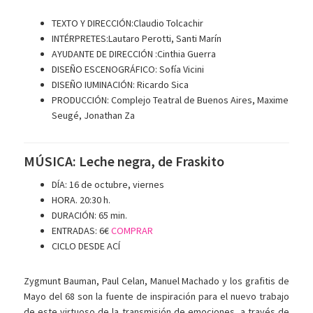
TEXTO Y DIRECCIÓN:Claudio Tolcachir
INTÉRPRETES:Lautaro Perotti, Santi Marín
AYUDANTE DE DIRECCIÓN :Cinthia Guerra
DISEÑO ESCENOGRÁFICO: Sofía Vicini
DISEÑO IUMINACIÓN: Ricardo Sica
PRODUCCIÓN: Complejo Teatral de Buenos Aires, Maxime
Seugé, Jonathan Za
MÚSICA: Leche negra, de Fraskito
DÍA: 16 de octubre, viernes
HORA. 20:30 h.
DURACIÓN: 65 min.
ENTRADAS: 6€
COMPRAR
CICLO DESDE ACÍ
Zygmunt Bauman, Paul Celan, Manuel Machado y los grafitis de
Mayo del 68 son la fuente de inspiración para el nuevo trabajo
de este virtuoso de la transmisión de emociones, a través de