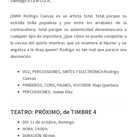
Santiago o La M.O.D.A..
¡Shhh! Rodrigo Cuevas es un artista total. Total porque su
estrella brilla populista y por entre los arrabales de la
contracultura; total porque su autenticidad desenmascara a
cualquier tipo de impostura. ¿Que cómo se puede conquistar a
la vecina del quinto mientras que se enamora al hípster y se
angeliza a la draq queen? Rodrigo es tan real que parece una
alucinación.
VOZ, PERCUSSIONES, SINTES Y ELECTRÓNICA:Rodrigo
Cuevas
PANDEROS, CORS, PALMES, VOCODER: Mapi Quintana
PERCUSSIONES: Juanjo Díaz
TEATRO: PRÓXIMO, de TIMBRE 4
DÍA: 11 de octubre, domingo
HORA: 19:00 h.
DURACIÓN: 60 min.