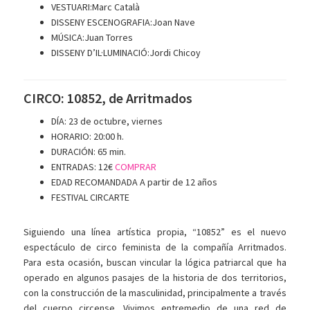
VESTUARI:Marc Català
DISSENY ESCENOGRAFIA:Joan Nave
MÚSICA:Juan Torres
DISSENY D’IL·LUMINACIÓ:Jordi Chicoy
CIRCO: 10852, de Arritmados
DÍA: 23 de octubre, viernes
HORARIO: 20:00 h.
DURACIÓN: 65 min.
ENTRADAS: 12€
COMPRAR
EDAD RECOMANDADA A partir de 12 años
FESTIVAL CIRCARTE
Siguiendo una línea artística propia, “10852” es el nuevo
espectáculo de circo feminista de la compañía Arritmados.
Para esta ocasión, buscan vincular la lógica patriarcal que ha
operado en algunos pasajes de la historia de dos territorios,
con la construcción de la masculinidad, principalmente a través
del cuerpo circense. Vivimos entremedio de una red de