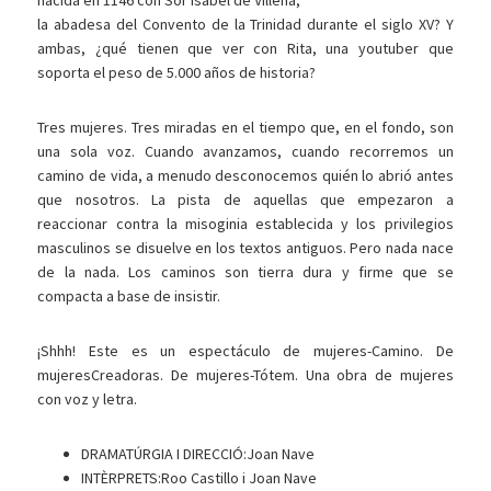
nacida en 1146 con Sor Isabel de Villena,
la abadesa del Convento de la Trinidad durante el siglo XV? Y
ambas, ¿qué tienen que ver con Rita, una youtuber que
soporta el peso de 5.000 años de historia?
Tres mujeres. Tres miradas en el tiempo que, en el fondo, son
una sola voz. Cuando avanzamos, cuando recorremos un
camino de vida, a menudo desconocemos quién lo abrió antes
que nosotros. La pista de aquellas que empezaron a
reaccionar contra la misoginia establecida y los privilegios
masculinos se disuelve en los textos antiguos. Pero nada nace
de la nada. Los caminos son
tierra dura y firme que se
compacta a base de insistir.
¡Shhh! Este es un espectáculo de mujeres-Camino. De
mujeresCreadoras. De mujeres-Tótem. Una obra
de mujeres
con voz y letra.
DRAMATÚRGIA I DIRECCIÓ:Joan Nave
INTÈRPRETS:Roo Castillo i Joan Nave