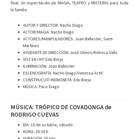
final. Un espectáculo de MAGIA, TEATRO y MISTERIO para toda
la familia.
A
UTOR Y DIRECTOR:
Nacho Diago
ACTOR/MAGIA:
Nacho Diago
ACTORES/MANIPULADORES:
Joan Ballester, Santi
Martínez
AYUDANTE DE DIRECCIÓN:
José Olmos/Rebeca Valls
VOZ EN OFF:
Edu Borja
ILUMINACIÓN:
Joan Ballester
ESCENOGRAFÍA:
Nacho Diago/Vanessa Actif
CONSTRUCCIÓ MARIONETA:
Edu Borja
MÚSICA:
Paco Diago
MÚSICA: TRÓPICO DE COVADONGA de
RODRIGO CUEVAS
DÍA: 10 de octubre, sábado
HORA:
20:30 h.
DURACIÓN:
75 min.