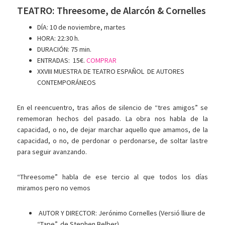
TEATRO: Threesome, de Alarcón & Cornelles
DÍA: 10 de noviembre, martes
HORA:
22:30 h.
DURACIÓN:
75 min.
ENTRADAS:
15€.
COMPRAR
XXVIII MUESTRA DE TEATRO ESPAÑOL DE AUTORES
CONTEMPORÁNEOS
En el reencuentro, tras años de silencio de “tres amigos” se
rememoran hechos del pasado. La obra nos habla de la
capacidad, o no, de dejar marchar aquello que amamos, de la
capacidad, o no, de perdonar o perdonarse, de soltar lastre
para seguir avanzando.
“Threesome” habla de ese tercio al que todos los días
miramos pero no vemos
AUTOR Y DIRECTOR:
Jerónimo Cornelles (Versió lliure de
“Tape”, de Stephen Belber)