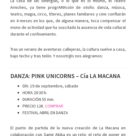
La casa de las sinergias, o lo que es lo mismo, el Teatro
Arniches, ya tiene progrAMAción de otoño. danza, música,
teatro, magia, circo, títeres, planes familiares y cine confluirán
en 4 meses en los que, de alguna manera, toca compensar el
mono de actividad que ha suscitado la ausencia de vida cultural
durante el confinamiento.
Tras un verano de aventuras callejeras, la cultura vuelve a casa,
bajo techo y tras telón. Y nosotr@s nos alegramos:
DANZA: PINK UNICORNS – Cía LA MACANA
DÍA: 19 de septiembre, sábado
HORA
20:30 h.
DURACIÓN
55 min.
PRECIO
12€.
COMPRAR
FESTIVAL ABRIL EN DANZA
El punto de partida de la nueva creación de La Macana en
colaboración con Samir Akika es un reto: el reto de poner en