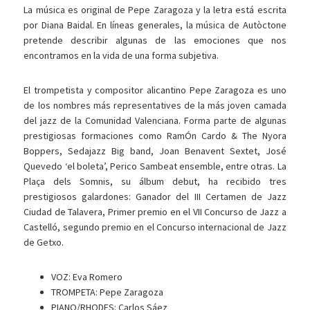
La música es original de Pepe Zaragoza y la letra está escrita
por Diana Baidal. En líneas generales, la música de Autòctone
pretende describir algunas de las emociones que nos
encontramos en la vida de una forma subjetiva.
El trompetista y compositor alicantino Pepe Zaragoza es uno
de los nombres más representatives de la más joven camada
del jazz de la Comunidad Valenciana. Forma parte de algunas
prestigiosas formaciones como RamÓn Cardo & The Nyora
Boppers, Sedajazz Big band, Joan Benavent Sextet, José
Quevedo ‘el boleta’, Perico Sambeat ensemble, entre otras. La
Plaça dels Somnis, su álbum debut, ha recibido tres
prestigiosos galardones: Ganador del III Certamen de Jazz
Ciudad de Talavera, Primer premio en el VII Concurso de Jazz a
Castelló, segundo premio en el Concurso internacional de Jazz
de Getxo.
VOZ: Eva Romero
TROMPETA: Pepe Zaragoza
PIANO/RHODES: Carlos Sáez