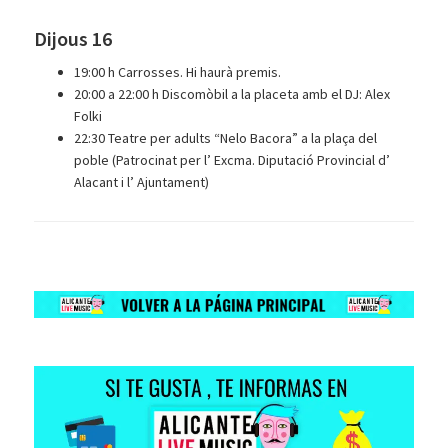
Dijous 16
19:00 h Carrosses. Hi haurà premis.
20:00 a 22:00 h Discomòbil a la placeta amb el DJ: Alex
Folki
22:30 Teatre per adults “Nelo Bacora” a la plaça del
poble (Patrocinat per l’ Excma. Diputació Provincial d’
Alacant i l’ Ajuntament)