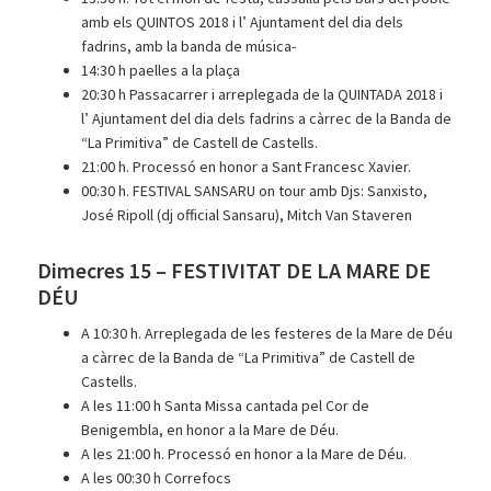
amb els QUINTOS 2018 i l’ Ajuntament del dia dels
fadrins, amb la banda de música-
14:30 h paelles a la plaça
20:30 h Passacarrer i arreplegada de la QUINTADA 2018 i
l’ Ajuntament del dia dels fadrins a càrrec de la Banda de
“La Primitiva” de Castell de Castells.
21:00 h. Processó en honor a Sant Francesc Xavier.
00:30 h. FESTIVAL SANSARU on tour amb Djs: Sanxisto,
José Ripoll (dj official Sansaru), Mitch Van Staveren
Dimecres 15 – FESTIVITAT DE LA MARE DE
DÉU
A 10:30 h. Arreplegada de les festeres de la Mare de Déu
a càrrec de la Banda de “La Primitiva” de Castell de
Castells.
A les 11:00 h Santa Missa cantada pel Cor de
Benigembla, en honor a la Mare de Déu.
A les 21:00 h. Processó en honor a la Mare de Déu.
A les 00:30 h Correfocs