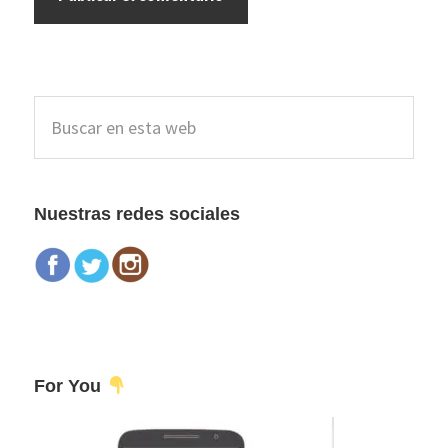
Barra
Buscar
lateral
en
esta
principal
web
Nuestras redes sociales
For You