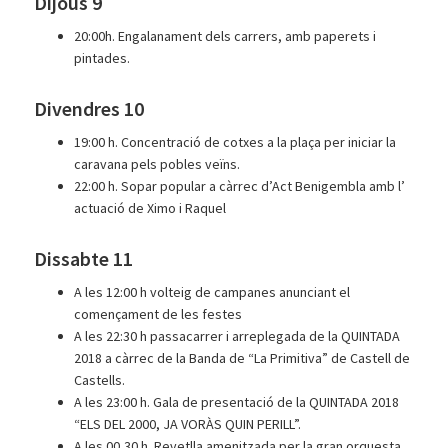
Dijous 9
20:00h. Engalanament dels carrers, amb paperets i
pintades.
Divendres 10
19:00 h. Concentració de cotxes a la plaça per iniciar la
caravana pels pobles veïns.
22:00 h. Sopar popular a càrrec d’Act Benigembla amb l’
actuació de Ximo i Raquel
Dissabte 11
A les 12:00 h volteig de campanes anunciant el
començament de les festes
A les 22:30 h passacarrer i arreplegada de la QUINTADA
2018 a càrrec de la Banda de “La Primitiva” de Castell de
Castells.
A les 23:00 h. Gala de presentació de la QUINTADA 2018
“ELS DEL 2000, JA VORÀS QUIN PERILL”.
A les 00,30 h. Revetlla amenitzada per la gran orquesta