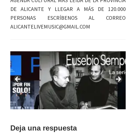
AGENDA CULTURAL MÁS LEÍDA DE LA PROVINCIA
DE ALICANTE Y LLEGAR A MÁS DE 120.000
PERSONAS ESCRÍBENOS AL CORREO
ALICANTELIVEMUSIC@GMAIL.COM
Interacciones
Deja una respuesta