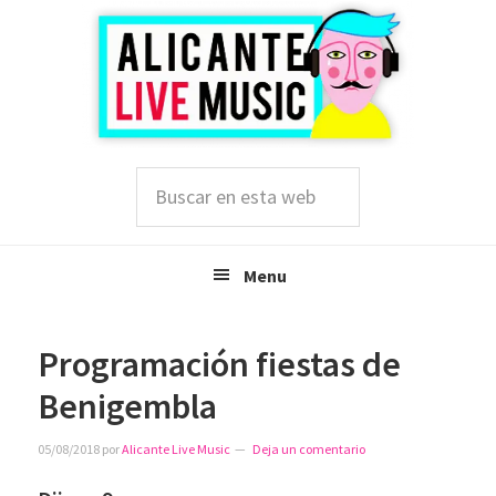
Saltar
Saltar
Saltar
a
al
a
la
contenido
la
navegación
principal
barra
principal
lateral
principal
Buscar
en
esta
web
Menu
Programación fiestas de
Benigembla
05/08/2018
por
Alicante Live Music
Deja un comentario