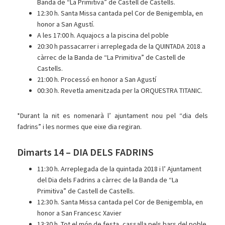
Banda de “La Primitiva” de Castell de Castells.
12:30 h. Santa Missa cantada pel Cor de Benigembla, en
honor a San Agustí.
A les 17:00 h. Aquajocs a la piscina del poble
20:30 h passacarrer i arreplegada de la QUINTADA 2018 a
càrrec de la Banda de “La Primitiva” de Castell de
Castells.
21:00 h. Processó en honor a San Agustí
00:30 h. Revetla amenitzada per la ORQUESTRA TITANIC.
*Durant la nit es nomenarà l’ ajuntament nou pel “dia dels
fadrins” i les normes que eixe dia regiran.
Dimarts 14 – DIA DELS FADRINS
11:30 h. Arreplegada de la quintada 2018 i l’ Ajuntament
del Dia dels Fadrins a càrrec de la Banda de “La
Primitiva” de Castell de Castells.
12:30 h. Santa Missa cantada pel Cor de Benigembla, en
honor a San Francesc Xavier
13:30 h. Tot el món de festa, cassalla pels bars del poble