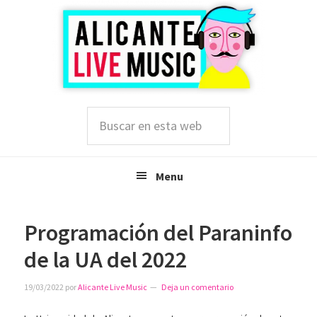
Saltar
Saltar
Saltar
a
al
a
la
contenido
la
navegación
principal
barra
principal
lateral
principal
Buscar
en
esta
web
Menu
Programación del Paraninfo
de la UA del 2022
19/03/2022
por
Alicante Live Music
Deja un comentario