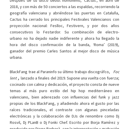
Después de su disco debut homónimo, ‘Cactus’, en abril de
2018, y con más de 50 conciertos a las espaldas, recorriendo la
geografía valenciana y abriéndose las puertas en Cataluña,
Cactus ha cerrado los principales Festivales Valencianos con
proyección nacional: Feslloc, Festivern, y por dos años
consecutivos lo Festardor. Su combinación de electro-
urbano no ha dejado nadie indiferente y ahora ha llegado la
hora del disco confirmación de la banda, ‘Roma’ (2019),
ganador del premio Carles Santos al mejor disco de música
urbana.
BlackFang trae al Paraninfo su último trabajo discográfco,
Foc
lent
,
lanzado a finales del 2019. Supone una vuelta con fuerza;
cocinado con calma y dedicación, el proyecto consta de nueve
temas al más puro estilo del hip hop mediterráneo en
valenciano, bien aderezado con influencias del funk y jazz
propias de los BlackFang, y añadiendo ahora el gusto por las
raíces tradicionales, el contraste con algunas pinceladas
electrónicas y la colaboración de DJs de renombre como Dj
Rosvil, Dj PLanB o Dj Fonki Chef. Escrito por Borja Ramírez y
producido por Diego Barberà, con la interpretación y grabación