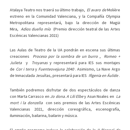
Atalaya Teatro nos traerá su último trabajo,
El avaro de
Molière
estreno en la Comunidad Valenciana, y la Compañía Olympia
Metropolitana representará, bajo la dirección de Magüi
Mira,
Adios dueño mío
(Premio dirección teatral de las Artes
Escénicas Valencianas 2021)
Las Aulas de Teatro de la UA pondrán en escena sus últimas
creaciones
Proceso por la sombra de un burro
,
Romeo +
Julieta
y
Troyanas
y representará para IES sus montajes
de
Cor i terra
y
Fuenteovejuna 2040
. Asimismo, La Nave Argo
de Inmaculada Jesuítas, presentará para IES
Ifigenia en Áulide
.
También podremos disfrutar de dos espectáculos de danza
con Marta Carrasco en
Jo dona. A Lili Elbe
y Asun Noales en
La
mort i la donzella
con seis premios de las Artes Escénicas
Valencianas 2021, dirección coreográfica, escenografía,
iluminiación, bailarina, bailarin y música.