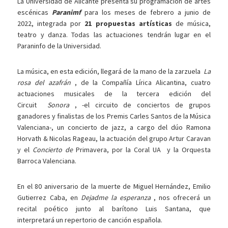
La Universidad de Alicante presenta su programación de artes
escénicas
Paranimf
para los meses de febrero a junio de
2022, integrada por
21 propuestas artísticas
de música,
teatro y danza. Todas las actuaciones tendrán lugar en el
Paraninfo de la Universidad.
La música, en esta edición, llegará de la mano de la zarzuela
La
rosa del azafrán
, de la Compañía Lírica Alicantina, cuatro
actuaciones musicales de la tercera edición del
Circuit
Sonora
, -el circuito de conciertos de grupos
ganadores y finalistas de los Premis Carles Santos de la Música
Valenciana-, un concierto de jazz, a cargo del dúo Ramona
Horvath & Nicolas Rageau, la actuación del grupo Artur Caravan
y el
Concierto de
Primavera, por la
Coral UA y la Orquesta
Barroca Valenciana.
En el 80 aniversario de la muerte de Miguel Hernández, Emilio
Gutierrez Caba, en
Dejadme la esperanza
, nos ofrecerá un
recital poético junto al barítono Luis Santana, que
interpretará un repertorio de canción española.